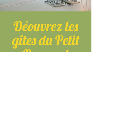
Déouvrez les
gîtes du Petit
Bernerot
DOMAINE DE VACANCES GERS
Découvrez en images nos 5 gîtes de 2
personnes avec kitchenette équipée,
terrasse privée, TV et lits queen size. À
louer ensembles ou séparément. En
compléte privatisation,le domaine peut
ainsi accueillir 10 personnes max, dans
le plus grand confort !