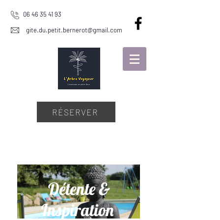
06 46 35 41 93
gite.du.petit.bernerot@gmail.com
RÉSERVER
Détente &
Inspiration