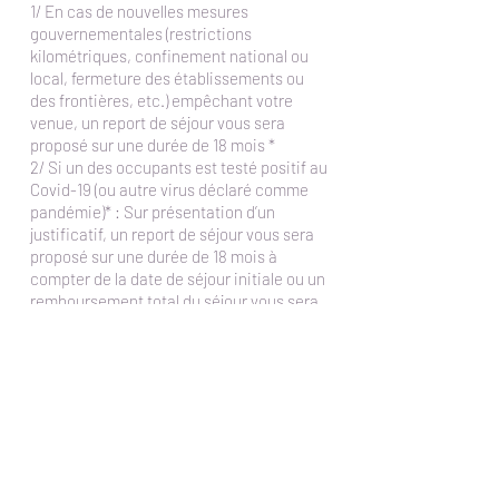
1/ En cas de nouvelles mesures
gouvernementales (restrictions
kilométriques, confinement national ou
local, fermeture des établissements ou
des frontières, etc.) empêchant votre
venue, un report de séjour vous sera
proposé sur une durée de 18 mois *
2/ Si un des occupants est testé positif au
Covid-19 (ou autre virus déclaré comme
pandémie)* : Sur présentation d’un
justificatif, un report de séjour vous sera
proposé sur une durée de 18 mois à
compter de la date de séjour initiale ou un
remboursement total du séjour vous sera
proposé
3/ Si un des occupants est cas contact au
Covid-19 (ou autre virus déclaré comme
pandémie)* : Sur présentation d’un
justificatif de l’assurance maladie, un
report de séjour vous sera proposé sur une
durée de 18 mois à compter de la date de
séjour initiale (recommandé)