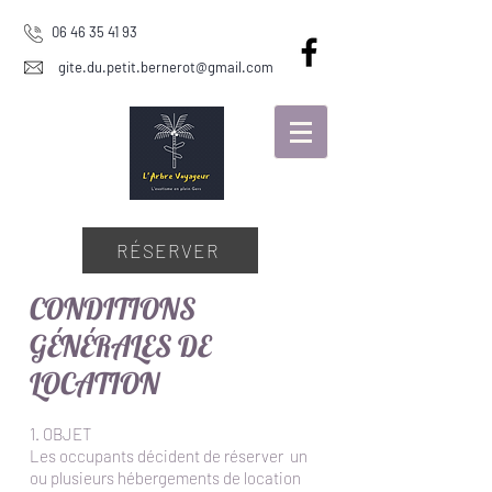
06 46 35 41 93
gite.du.petit.bernerot@gmail.com
RÉSERVER
CONDITIONS
GÉNÉRALES DE
LOCATION
1. OBJET
Les occupants décident de réserver un
ou plusieurs hébergements de location